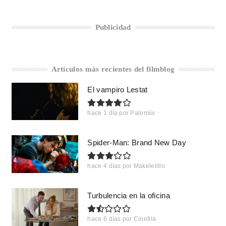
Publicidad
Artículos más recientes del filmblog
El vampiro Lestat
hace 1 día
por
Palomiix
Spider-Man: Brand New Day
hace 4 días
por
Makelelillo
Turbulencia en la oficina
hace 6 días
por
Cinefila