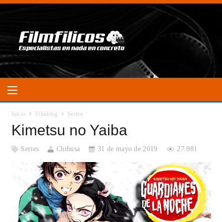
Inicio
Filmblog
Series
Kimetsu no Yaiba
Series
Chibusa
31 de mayo de 2019
27.981