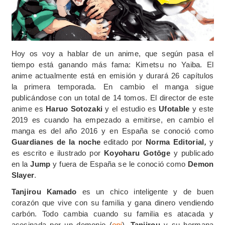
Hoy os voy a hablar de un anime, que según pasa el
tiempo está ganando más fama: Kimetsu no Yaiba. El
anime actualmente está en emisión y durará 26 capítulos
la primera temporada. En cambio el manga sigue
publicándose con un total de 14 tomos. El director de este
anime es
Haruo Sotozaki
y el estudio es
Ufotable
y este
2019 es cuando ha empezado a emitirse, en cambio el
manga es del año 2016 y en España se conoció como
Guardianes de la noche
editado por
Norma Editorial
,
y
es escrito e ilustrado por
Koyoharu Gotōge
y publicado
en la
Jump
y fuera de España se le conoció como
Demon
Slayer
.
Tanjirou Kamado
es un chico inteligente y de buen
corazón que vive con su familia y gana dinero vendiendo
carbón. Todo cambia cuando su familia es atacada y
asesinada por un demonio (
oni
).
Tanjirou
y su hermana