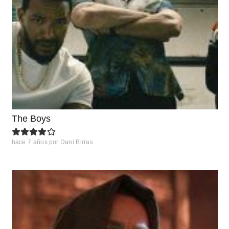
The Boys
hace 7 años
por
Dani Birras