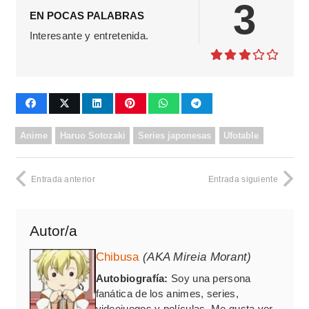
3
EN POCAS PALABRAS
Interesante y entretenida.
Anime
Haruo Sotozaki
Series japonesas
Ufotable
Entrada anterior
Entrada siguiente
Autor/a
Chibusa
(AKA Mireia Morant)
Autobiografía:
Soy una persona
fanática de los animes, series,
videojuegos y películas. Me gusta ver