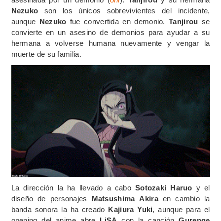
Nezuko
son los únicos sobrevivientes del incidente,
aunque
Nezuko
fue convertida en demonio.
Tanjirou
se
convierte en un asesino de demonios para ayudar a su
hermana a volverse humana nuevamente y vengar la
muerte de su familia.
La dirección la ha llevado a cabo
Sotozaki
Haruo
y el
diseño de personajes
Matsushima
Akira
en cambio la
banda sonora la ha creado
Kajiura
Yuki
, aunque para el
opening del anime abre
LiSA
con la canción
Gurenge