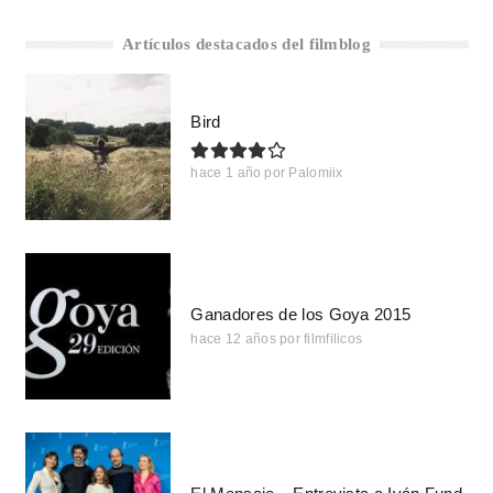
Artículos destacados del filmblog
Bird
hace 1 año
por
Palomiix
Ganadores de los Goya 2015
hace 12 años
por
filmfilicos