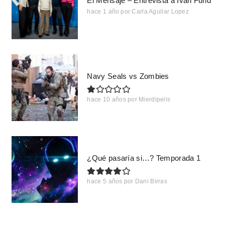
El Mensaje – Entrevista a Iván Fund
hace 1 año
por
Carla Aguilar Lopez
Navy Seals vs Zombies
hace 10 años
por
Mierdipelis
¿Qué pasaría si…? Temporada 1
hace 5 años
por
Dani Birras