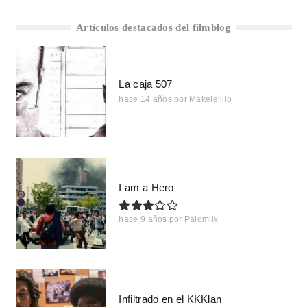
Artículos destacados del filmblog
La caja 507
hace 14 años
por
Makelelillo
I am a Hero
hace 9 años
por
Palomiix
Infiltrado en el KKKlan