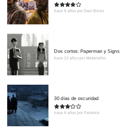
hace 8 años
por
Dani Birras
Dos cortos: Paperman y Signs
hace 13 años
por
Makelelillo
30 días de oscuridad
hace 6 años
por
Palomiix