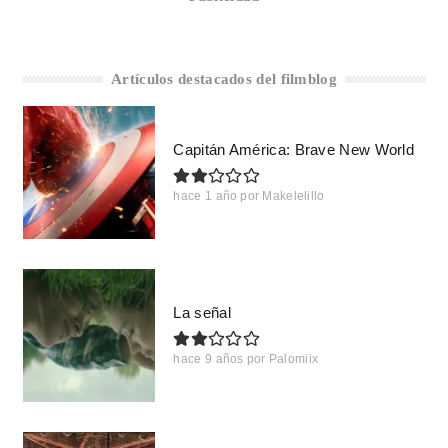
Artículos destacados del filmblog
Capitán América: Brave New World
hace 1 año
por
Makelelillo
La señal
hace 9 años
por
Palomiix