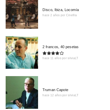
Disco, Ibiza, Locomía
hace 2 años
por
Cinefila
2 francos, 40 pesetas
hace 11 años
por
silviaLT
Truman Capote
hace 12 años
por
silviaLT