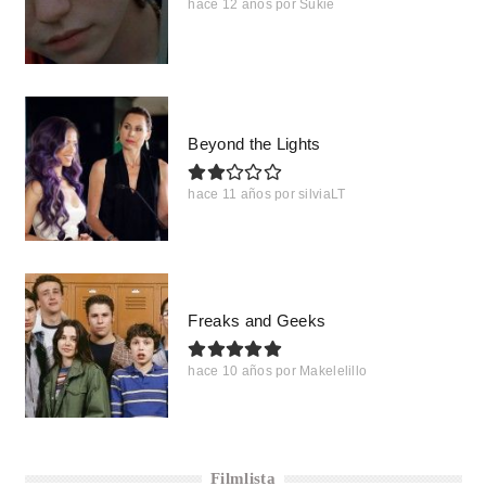
hace 12 años
por
Sukie
Beyond the Lights
hace 11 años
por
silviaLT
Freaks and Geeks
hace 10 años
por
Makelelillo
Filmlista