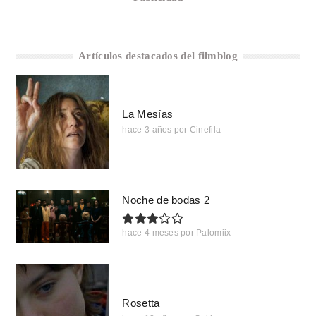
Artículos destacados del filmblog
La Mesías
hace 3 años
por
Cinefila
Noche de bodas 2
hace 4 meses
por
Palomiix
Rosetta