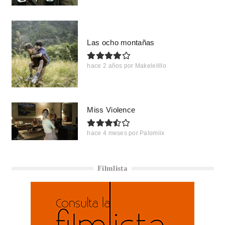
Las ocho montañas
hace 2 años
por
Makelelillo
Miss Violence
hace 4 meses
por
Palomiix
Filmlista