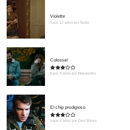
Violette
hace 12 años
por
Sukie
Colossal
hace 9 años
por
Makelelillo
El chip prodigioso
hace 6 años
por
Dani Birras