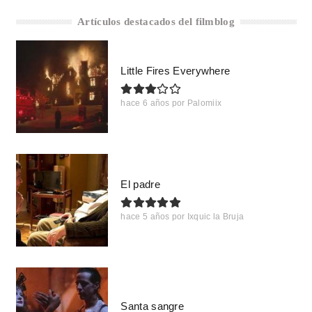
Artículos destacados del filmblog
Little Fires Everywhere
hace 6 años
por
Palomiix
El padre
hace 5 años
por
Ixquic la Bruja
Santa sangre