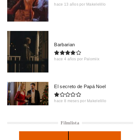
hace 13 años
por
Makelelillo
Barbarian
hace 4 años
por
Palomiix
El secreto de Papá Noel
hace 8 meses
por
Makelelillo
Filmlista