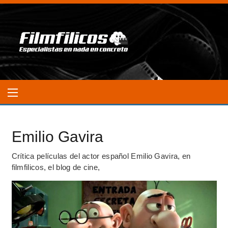
Emilio Gavira
Crítica películas del actor español Emilio Gavira, en
filmfilicos, el blog de cine,