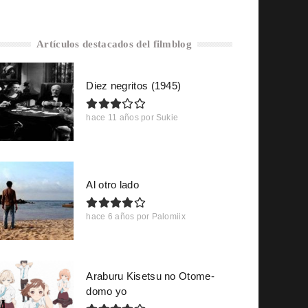
Artículos destacados del filmblog
Diez negritos (1945)
hace 11 años
por
Sukie
Al otro lado
hace 6 años
por
Palomiix
Araburu Kisetsu no Otome-
domo yo