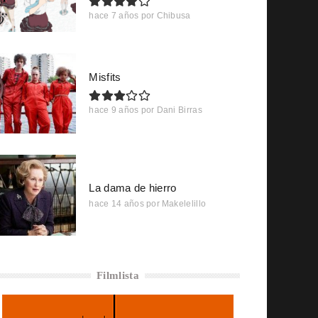
hace 7 años
por
Chibusa
Misfits
hace 9 años
por
Dani Birras
La dama de hierro
hace 14 años
por
Makelelillo
Filmlista