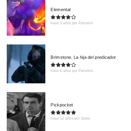
Elemental
hace 3 años
por
Palomiix
Brimstone. La hija del predicador
hace 6 años
por
Palomiix
Pickpocket
hace 12 años
por
Sukie