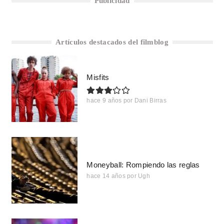
Publicidad
Artículos destacados del filmblog
Misfits
hace 9 años
por
Dani Birras
Moneyball: Rompiendo las reglas
hace 14 años
por
Ugh