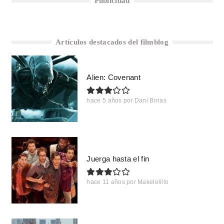
Publicidad
Artículos destacados del filmblog
Alien: Covenant
hace 5 años
por
Dani Birras
Juerga hasta el fin
hace 11 años
por
Makelelillo