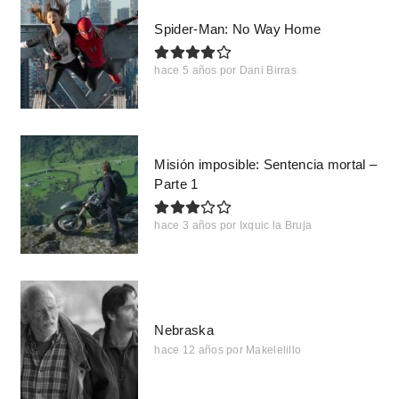
Spider-Man: No Way Home
hace 5 años
por
Dani Birras
Misión imposible: Sentencia mortal –
Parte 1
hace 3 años
por
Ixquic la Bruja
Nebraska
hace 12 años
por
Makelelillo