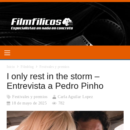
Inicio
Filmblog
Festivales y premios
I only rest in the storm –
Entrevista a Pedro Pinho
Festivales y premios
Carla Aguilar Lopez
18 de mayo de 2025
782