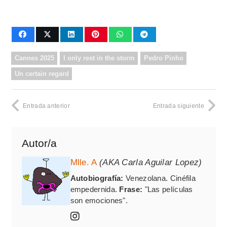
Cannes 2025
I only rest in the storm
Pedro Pinho
Un certain regard
Entrada anterior
Entrada siguiente
Autor/a
Mlle. A
(AKA Carla Aguilar Lopez)
Autobiografía:
Venezolana. Cinéfila
empedernida.
Frase:
"Las películas
son emociones".