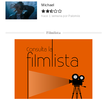
Michael
hace 1 semana
por
Palomiix
Filmlista