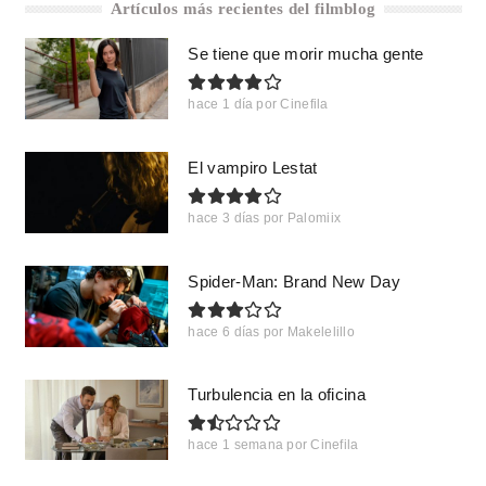
Artículos más recientes del filmblog
Se tiene que morir mucha gente
hace 1 día
por
Cinefila
El vampiro Lestat
hace 3 días
por
Palomiix
Spider-Man: Brand New Day
hace 6 días
por
Makelelillo
Turbulencia en la oficina
hace 1 semana
por
Cinefila