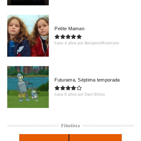
Petite Maman
hace 4 años
por
BenjaminRobinson
Futurama. Séptima temporada
hace 6 años
por
Dani Birras
Filmlista