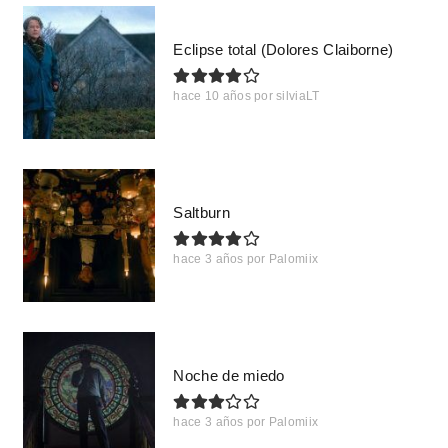
Eclipse total (Dolores Claiborne)
hace 10 años
por
silviaLT
Saltburn
hace 3 años
por
Palomiix
Noche de miedo
hace 3 años
por
Palomiix