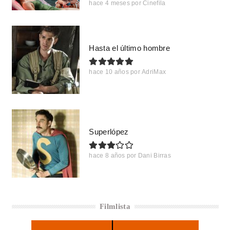
hace 4 meses
por
Cinefila
Hasta el último hombre
hace 10 años
por
AdriMax
Superlópez
hace 8 años
por
Dani Birras
Filmlista