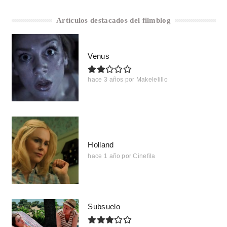
Artículos destacados del filmblog
Venus
hace 3 años
por
Makelelillo
Holland
hace 1 año
por
Cinefila
Subsuelo