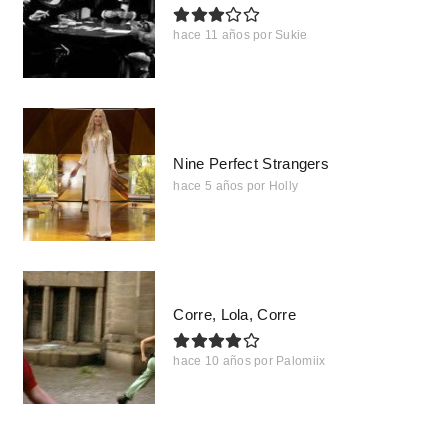
hace 11 años
por
Sukie
Nine Perfect Strangers
hace 5 años
por
Holly
Corre, Lola, Corre
hace 10 años
por
Palomiix