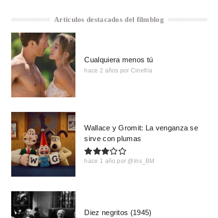
Artículos destacados del filmblog
Cualquiera menos tú
hace 2 años
por
Cinefila
Wallace y Gromit: La venganza se
sirve con plumas
hace 1 año
por
@Iris_BM
Diez negritos (1945)