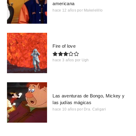
americana
hace 12 años
por
Makelelillo
Fire of love
hace 3 años
por
Ugh
Las aventuras de Bongo, Mickey y
las judías mágicas
hace 10 años
por
Dra. Caligari