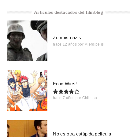
Artículos destacados del filmblog
Zombis nazis
hace 12 años
por
Mierdipelis
Food Wars!
hace 7 años
por
Chibusa
No es otra estúpida película