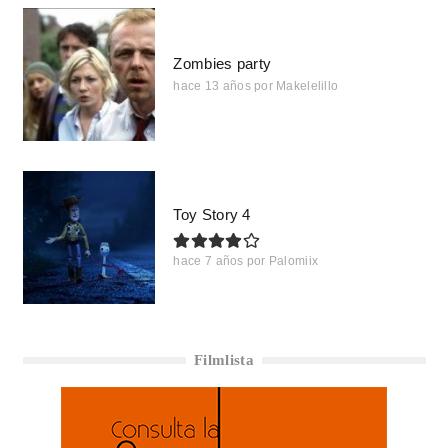
Zombies party
hace 13 años
por
Makelelillo
Toy Story 4
hace 7 años
por
Palomiix
Filmlista