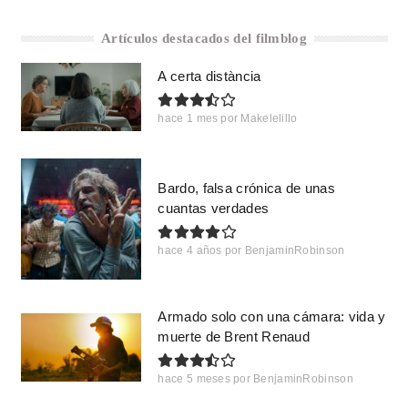
Artículos destacados del filmblog
A certa distància
hace 1 mes
por
Makelelillo
Bardo, falsa crónica de unas
cuantas verdades
hace 4 años
por
BenjaminRobinson
Armado solo con una cámara: vida y
muerte de Brent Renaud
hace 5 meses
por
BenjaminRobinson