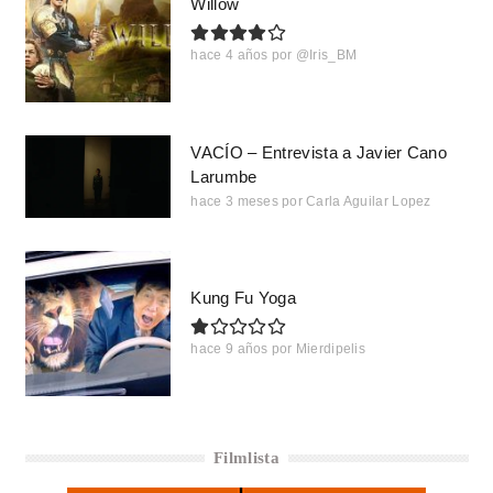
Willow
hace 4 años
por
@Iris_BM
VACÍO – Entrevista a Javier Cano
Larumbe
hace 3 meses
por
Carla Aguilar Lopez
Kung Fu Yoga
hace 9 años
por
Mierdipelis
Filmlista