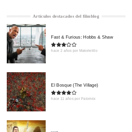
Artículos destacados del filmblog
Fast & Furious: Hobbs & Shaw
hace 2 años
por
Makelelillo
El Bosque (The Village)
hace 11 años
por
Palomiix