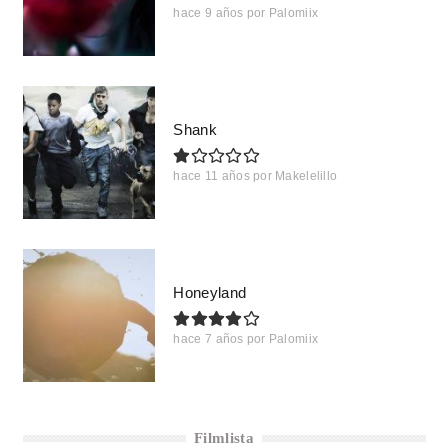
hace 9 años
por
Palomiix
Shank
hace 11 años
por
Makelelillo
Honeyland
hace 7 años
por
Palomiix
Filmlista