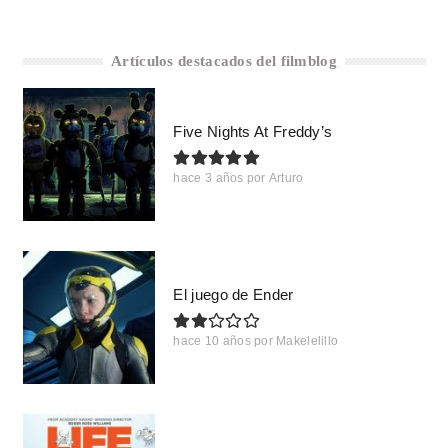
Artículos destacados del filmblog
Five Nights At Freddy’s
hace 3 años
por
Arturo
El juego de Ender
hace 10 años
por
Makelelillo