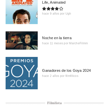
Life, Animated
hace 9 años
por
Ugh
Noche en la tierra
hace 11 meses
por
MarcheFilmm
Ganadores de los Goya 2024
hace 2 años
por
filmfilicos
Filmlista