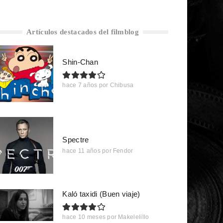
Artículos destacados del filmblog
Shin-Chan
hace 7 años
por
Chibusa
Spectre
hace 11 años
por
Fendor
Kaló taxidi (Buen viaje)
hace 10 meses
por
Makelelillo