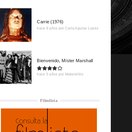
Carrie (1976)
hace 9 años
por
Carla Aguilar Lopez
Bienvenido, Míster Marshall
hace 5 años
por
Makelelillo
Filmlista