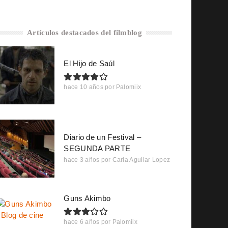
Artículos destacados del filmblog
El Hijo de Saúl
hace 10 años
por
Palomiix
Diario de un Festival –
SEGUNDA PARTE
hace 3 años
por
Carla Aguilar Lopez
Guns Akimbo
hace 6 años
por
Palomiix