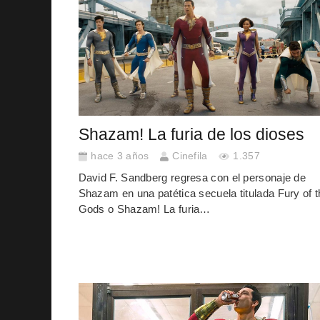
Shazam! La furia de los dioses
hace 3 años
Cinefila
1.357
David F. Sandberg regresa con el personaje de
Shazam en una patética secuela titulada Fury of t
Gods o Shazam! La furia…