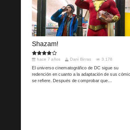
Shazam!
hace 7 años
Dani Birras
3.178
El universo cinematográfico de DC sigue su
redención en cuanto a la adaptación de sus cómi
se refiere. Después de comprobar que…