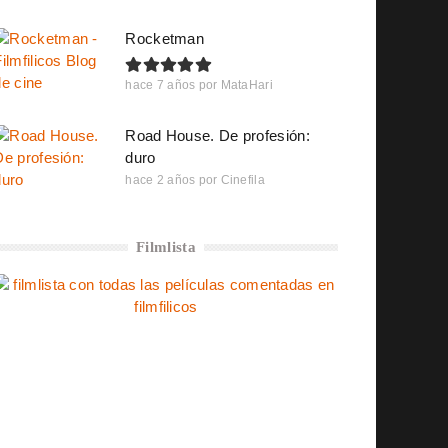
Rocketman
hace 7 años
por
MataHari
Road House. De profesión:
duro
hace 2 años
por
Cinefila
Filmlista