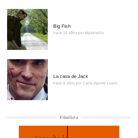
Big Fish
hace 16 años
por
Makelelillo
La casa de Jack
hace 8 años
por
Carla Aguilar Lopez
Filmlista