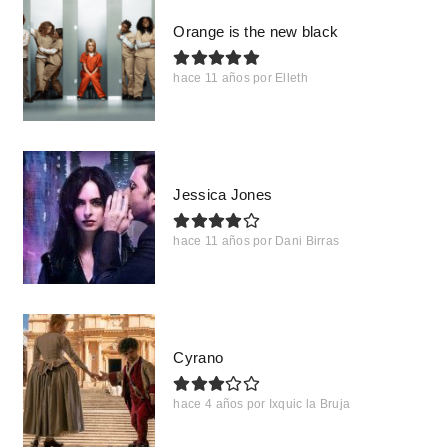
Orange is the new black
hace 11 años
por
Elleth
Jessica Jones
hace 11 años
por
Dani Birras
Cyrano
hace 4 años
por
Ixquic la Bruja