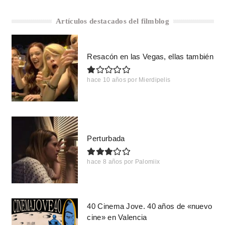
Artículos destacados del filmblog
Resacón en las Vegas, ellas también
hace 10 años
por
Mierdipelis
Perturbada
hace 8 años
por
Palomiix
40 Cinema Jove. 40 años de «nuevo
cine» en Valencia