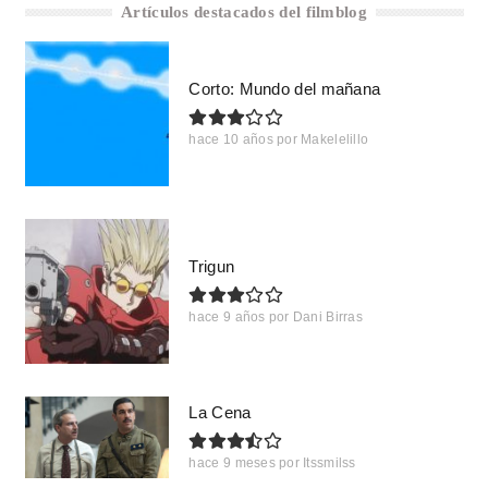
Artículos destacados del filmblog
Corto: Mundo del mañana
hace 10 años
por
Makelelillo
Trigun
hace 9 años
por
Dani Birras
La Cena
hace 9 meses
por
Itssmilss