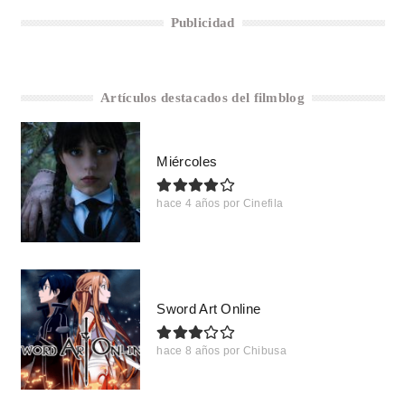
Publicidad
Artículos destacados del filmblog
Miércoles
hace 4 años
por
Cinefila
Sword Art Online
hace 8 años
por
Chibusa