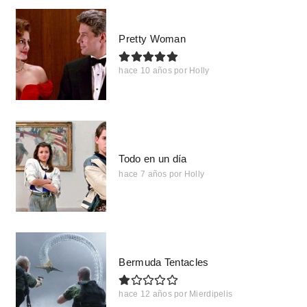
Pretty Woman
hace 10 años
por
Holly
Todo en un día
hace 7 años
por
Holly
Bermuda Tentacles
hace 12 años
por
Mierdipelis