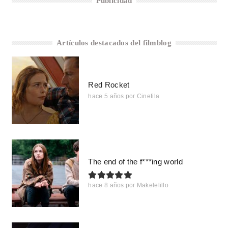
Publicidad
Artículos destacados del filmblog
Red Rocket
hace 5 años
por
Cinefila
The end of the f***ing world
hace 8 años
por
Makelelillo