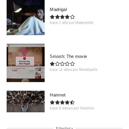
Madrigal
hace 1 año
por
Makelelillo
Smosh: The movie
hace 11 años
por
Mierdipelis
Hamnet
hace 6 meses
por
Palomiix
Filmlista