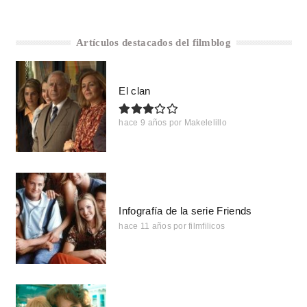
Artículos destacados del filmblog
El clan
hace 9 años
por
Makelelillo
Infografía de la serie Friends
hace 11 años
por
filmfilicos