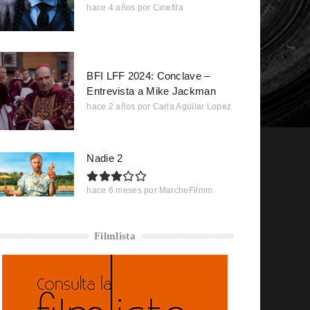
hace 4 años
por
Cinefila
BFI LFF 2024: Conclave –
Entrevista a Mike Jackman
hace 2 años
por
Carla Aguilar Lopez
Nadie 2
hace 6 meses
por
MarcheFilmm
Filmlista