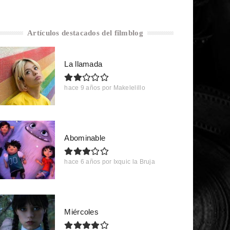
Artículos destacados del filmblog
La llamada
hace 9 años
por
Makelelillo
Abominable
hace 6 años
por
Ixquic la Bruja
Miércoles