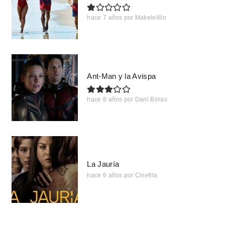
hace 7 años
por
Makelelillo
Ant-Man y la Avispa
hace 8 años
por
Dani Birras
La Jauría
hace 6 años
por
Cinefila