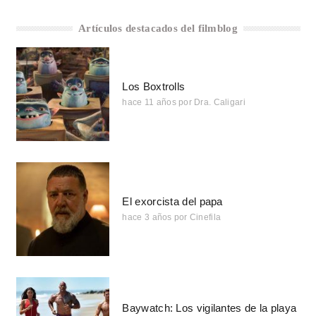
Artículos destacados del filmblog
Los Boxtrolls
hace 11 años
por
Dra. Caligari
El exorcista del papa
hace 3 años
por
Cinefila
Baywatch: Los vigilantes de la playa