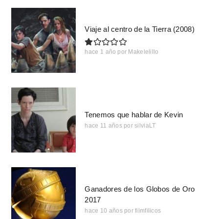
Viaje al centro de la Tierra (2008)
hace 1 año
por
Makelelillo
Tenemos que hablar de Kevin
hace 11 años
por
silviaLT
Ganadores de los Globos de Oro
2017
hace 10 años
por
filmfilicos