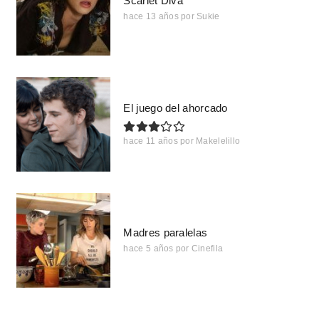
Scarlet Diva
hace 13 años
por
Sukie
El juego del ahorcado
hace 11 años
por
Makelelillo
Madres paralelas
hace 5 años
por
Cinefila