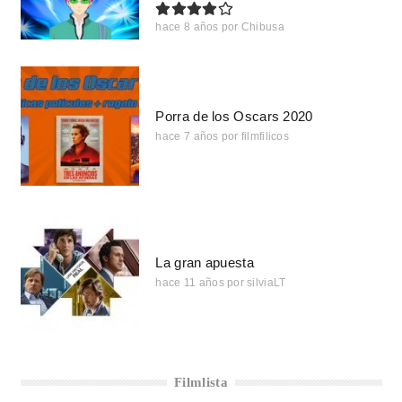
hace 8 años
por
Chibusa
Porra de los Oscars 2020
hace 7 años
por
filmfilicos
La gran apuesta
hace 11 años
por
silviaLT
Filmlista