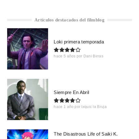
Artículos destacados del filmblog
Loki primera temporada
hace 5 años
por
Dani Birras
Siempre En Abril
hace 1 año
por
Ixquic la Bruja
The Disastrous Life of Saiki K.