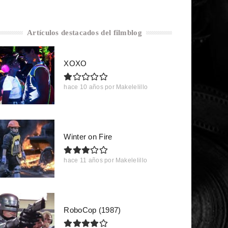
Artículos destacados del filmblog
XOXO
hace 10 años
por
Makelelillo
Winter on Fire
hace 11 años
por
Makelelillo
RoboCop (1987)