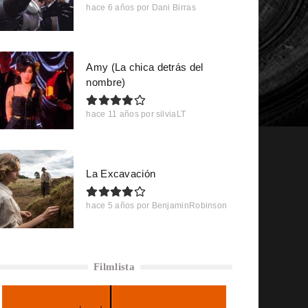
hace 6 años
por
Dani Birras
Amy (La chica detrás del
nombre)
hace 11 años
por
silviaLT
La Excavación
hace 5 años
por
BenjaminRobinson
Filmlista