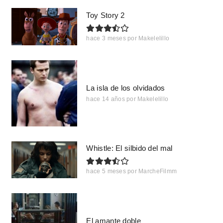
Toy Story 2
hace 3 meses
por
Makelelillo
La isla de los olvidados
hace 14 años
por
Makelelillo
Whistle: El silbido del mal
hace 5 meses
por
MarcheFilmm
El amante doble