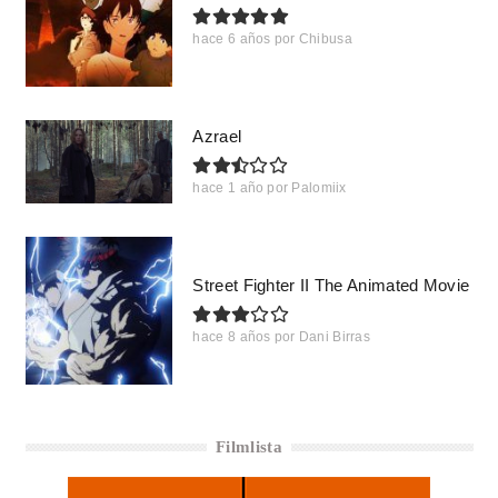
hace 6 años
por
Chibusa
Azrael
hace 1 año
por
Palomiix
Street Fighter II The Animated Movie
hace 8 años
por
Dani Birras
Filmlista