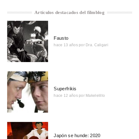
Artículos destacados del filmblog
Fausto
hace 13 años
por
Dra. Caligari
Superfrikis
hace 12 años
por
Makelelillo
Japón se hunde: 2020