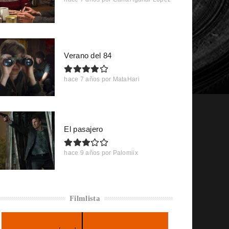
Verano del 84
hace 7 años
por
MataHari
El pasajero
hace 9 años
por
Palomiix
Filmlista