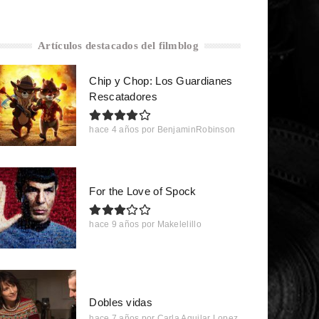
Artículos destacados del filmblog
Chip y Chop: Los Guardianes
Rescatadores
hace 4 años
por
BenjaminRobinson
For the Love of Spock
hace 9 años
por
Makelelillo
Dobles vidas
hace 7 años
por
Carla Aguilar Lopez