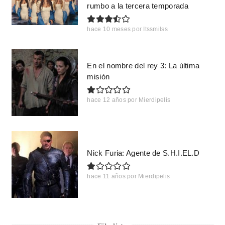
rumbo a la tercera temporada
hace 10 meses
por
Itssmilss
En el nombre del rey 3: La última
misión
hace 12 años
por
Mierdipelis
Nick Furia: Agente de S.H.I.EL.D
hace 11 años
por
Mierdipelis