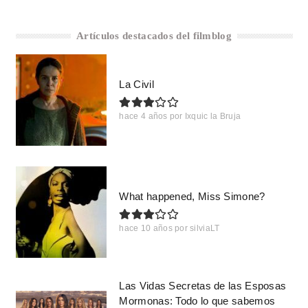
Artículos destacados del filmblog
La Civil
hace 4 años
por
Ixquic la Bruja
What happened, Miss Simone?
hace 10 años
por
silviaLT
Las Vidas Secretas de las Esposas
Mormonas: Todo lo que sabemos