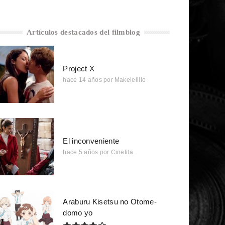
Artículos destacados del filmblog
Project X
hace 14 años
por
Makelelillo
El inconveniente
hace 5 años
por
Cinefila
Araburu Kisetsu no Otome-
domo yo