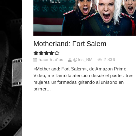
Motherland: Fort Salem
hace 5 años
@Iris_BM
2.836
«Motherland: Fort Salem», de Amazon Prime
Video, me llamó la atención desde el póster: tres
mujeres uniformadas gritando al unísono en
primer…