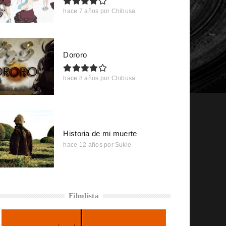
hace 7 años
por
Chibusa
Dororo
hace 8 años
por
Chibusa
Historia de mi muerte
hace 12 años
por
Sukie
Filmlista