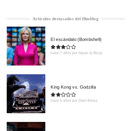
Artículos destacados del filmblog
El escándalo (Bombshell)
hace 7 años
por
Ixquic la Bruja
King Kong vs. Godzilla
hace 6 años
por
Dani Birras