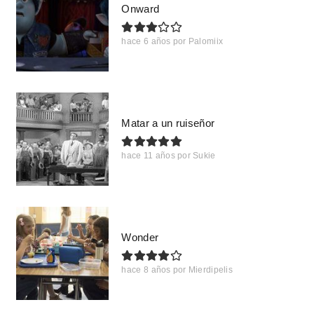
Onward
hace 6 años
por
Palomiix
Matar a un ruiseñor
hace 11 años
por
Sukie
Wonder
hace 8 años
por
Mierdipelis