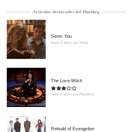
Artículos destacados del filmblog
Serie: You
hace 8 años
por
Holly
The Love Witch
hace 5 años
por
Palomiix
Rebuild of Evangelion