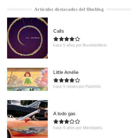
Artículos destacados del filmblog
Calls
hace 5 años
por
BrunildoWein
Little Amélie
hace 5 meses
por
Palomiix
A todo gas
hace 9 años
por
Mierdipelis