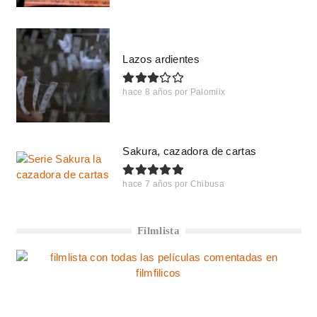
Lazos ardientes
hace 8 años
por
Palomiix
Sakura, cazadora de cartas
hace 7 años
por
Chibusa
Filmlista