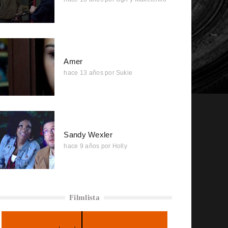
Amer
hace 13 años
por
Sukie
Sandy Wexler
hace 9 años
por
Holly
Filmlista