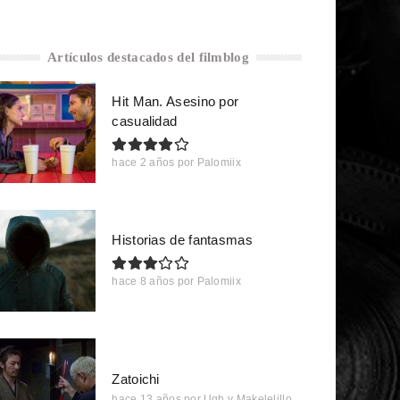
Artículos destacados del filmblog
Hit Man. Asesino por
casualidad
hace 2 años
por
Palomiix
Historias de fantasmas
hace 8 años
por
Palomiix
Zatoichi
hace 13 años
por
Ugh y Makelelillo