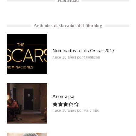
Publicidad
Artículos destacados del filmblog
Nominados a Los Oscar 2017
hace 10 años
por
filmfilicos
Anomalisa
hace 10 años
por
Palomiix