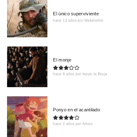
El único superviviente
hace 13 años
por
Makelelillo
El monje
hace 8 años
por
Ixquic la Bruja
Ponyo en el acantilado
hace 2 años
por
Arturo