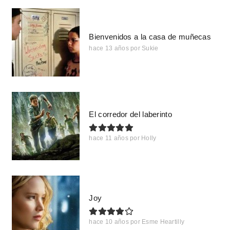
Bienvenidos a la casa de muñecas
hace 13 años
por
Sukie
El corredor del laberinto
hace 11 años
por
Holly
Joy
hace 10 años
por
Esme Heartilly