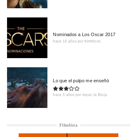
Nominados a Los Oscar 2017
hace 10 años
por
filmfilicos
Lo que el pulpo me enseñó
hace 5 años
por
Ixquic la Bruja
Filmlista