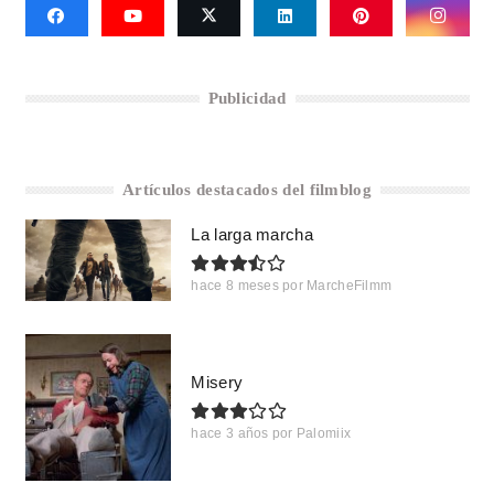
Publicidad
Artículos destacados del filmblog
La larga marcha
hace 8 meses
por
MarcheFilmm
Misery
hace 3 años
por
Palomiix