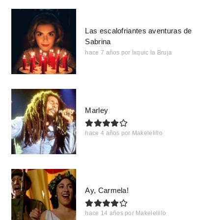
Las escalofriantes aventuras de
Sabrina
hace 7 años
por
Ixquic la Bruja
Marley
hace 4 años
por
Makelelillo
Ay, Carmela!
hace 14 años
por
Makelelillo