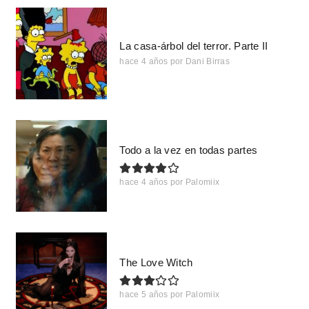
La casa-árbol del terror. Parte II
hace 4 años
por
Dani Birras
Todo a la vez en todas partes
hace 4 años
por
Palomiix
The Love Witch
hace 5 años
por
Palomiix