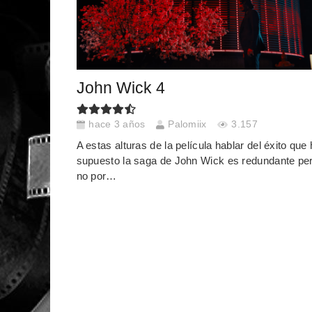
John Wick 4
hace 3 años
Palomiix
3.157
A estas alturas de la película hablar del éxito que
supuesto la saga de John Wick es redundante pe
no por…