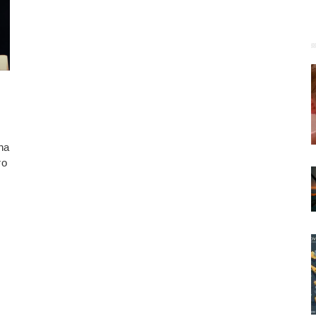
 ha
ro