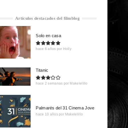
Artículos destacados del filmblog
Solo en casa
hace 6 años
por
Holly
Titanic
hace 2 semanas
por
Makelelillo
Palmarés del 31 Cinema Jove
hace 10 años
por
Makelelillo