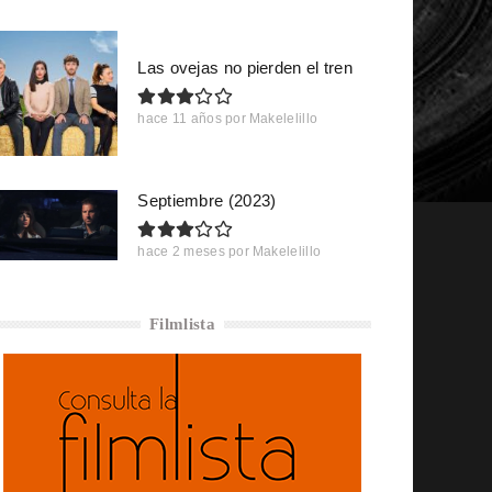
Las ovejas no pierden el tren
hace 11 años
por
Makelelillo
Septiembre (2023)
hace 2 meses
por
Makelelillo
Filmlista