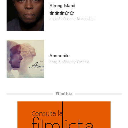
Strong Island
hace 8 años
por
Makelelillo
Ammonite
hace 6 años
por
Cinefila
Filmlista