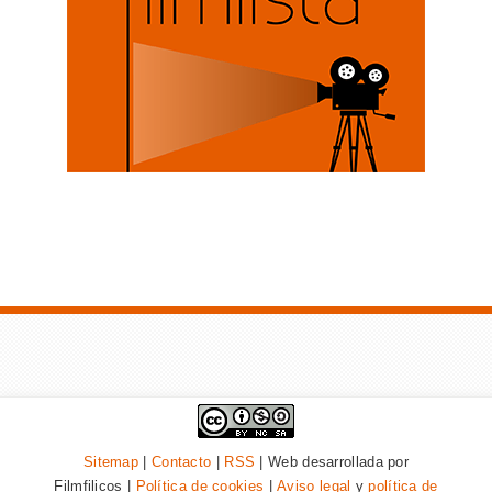
Sitemap
|
Contacto
|
RSS
| Web desarrollada por
Filmfilicos |
Política de cookies
|
Aviso legal
y
política de