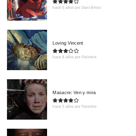
hace 5 años
por
Dani Birras
Loving Vincent
hace 8 años
por
Palomiix
Masacre: Ven y mira
hace 5 años
por
Palomiix