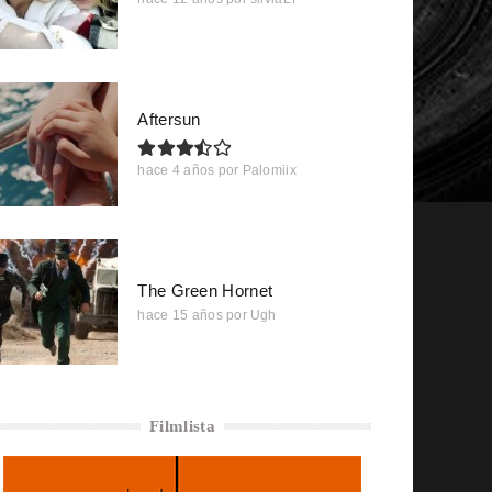
Aftersun
hace 4 años
por
Palomiix
The Green Hornet
hace 15 años
por
Ugh
Filmlista