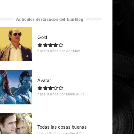
Artículos destacados del filmblog
Gold
hace 9 años
por
AdriMax
Avatar
hace 9 años
por
Makelelillo
Todas las cosas buenas
hace 12 años
por
silviaLT