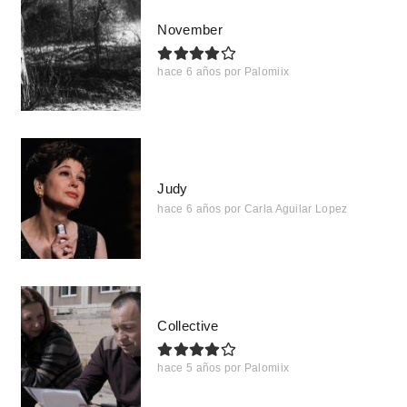
November
hace 6 años
por
Palomiix
Judy
hace 6 años
por
Carla Aguilar Lopez
Collective
hace 5 años
por
Palomiix