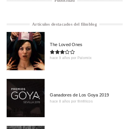
Publicidad
Artículos destacados del filmblog
The Loved Ones
hace 9 años
por
Palomiix
Ganadores de Los Goya 2019
hace 8 años
por
filmfilicos